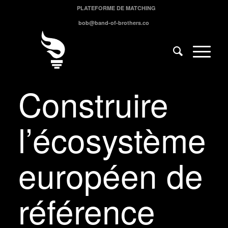
PLATEFORME DE MATCHING
bob@band-of-brothers.co
Construire
l’écosystème
européen de
référence